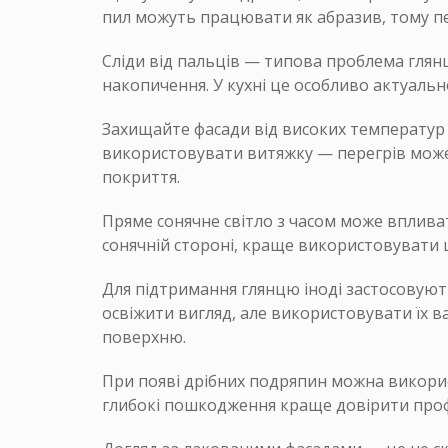
пил можуть працювати як абразив, тому п
Сліди від пальців — типова проблема глян
накопичення. У кухні це особливо актуально
Захищайте фасади від високих температур і
використовувати витяжку — перегрів може
покриття.
Пряме сонячне світло з часом може впливат
сонячній стороні, краще використовувати 
Для підтримання глянцю іноді застосовуют
освіжити вигляд, але використовувати їх в
поверхню.
При появі дрібних подряпин можна викорис
глибокі пошкодження краще довірити профе