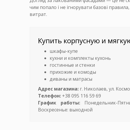
Догляд за лакованими фасадами — це не ск
чим попало і не ігнорувати базові правила
витрат.
Купить корпусную и мягкую
шкафы-купе
кухни и комплекты кухонь
гостинные и стенки
прихожие и комоды
диваны и матрасы
Адрес магазина:
г. Николаев, ул. Косм
Телефон:
+38 095 116 59 69
График работы:
Понедельник-Пятниц
Воскресенье: выходной