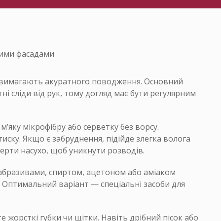
 вимагають акуратного поводження. Основний
і сліди від рук, тому догляд має бути регулярним
яку мікрофібру або серветку без ворсу.
ску. Якщо є забруднення, підійде злегка волога
ерти насухо, щоб уникнути розводів.
з абразивами, спиртом, ацетоном або аміаком
. Оптимальний варіант — спеціальні засоби для
жорсткі губки чи щітки. Навіть дрібний пісок або