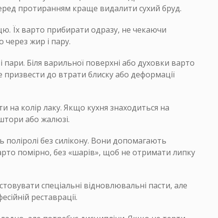
еред протиранням краще видалити сухий бруд.
цю. Їх варто прибирати одразу, не чекаючи
 через жир і пару.
 пари. Біля варильної поверхні або духовки варто
 призвести до втрати блиску або деформації
и на колір лаку. Якщо кухня знаходиться на
штори або жалюзі.
ь поліролі без силікону. Вони допомагають
арто помірно, без «шарів», щоб не отримати липку
товувати спеціальні відновлювальні пасти, але
сійній реставрації.