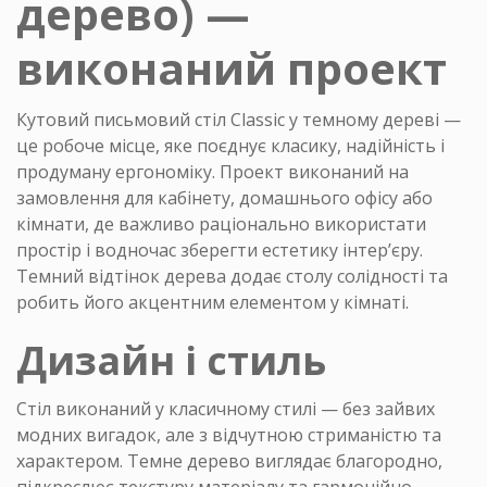
дерево) —
Шафи-купе на замовлення
виконаний проект
Спальні на замовлення
Комоди на замовлення
Кутовий письмовий стіл Classic у темному дереві —
це робоче місце, яке поєднує класику, надійність і
Передпокій на замовлення
продуману ергономіку. Проект виконаний на
замовлення для кабінету, домашнього офісу або
кімнати, де важливо раціонально використати
Стінки на замовлення
простір і водночас зберегти естетику інтер’єру.
Темний відтінок дерева додає столу солідності та
Дитячі меблі на замовлення
робить його акцентним елементом у кімнаті.
Офісні меблі на замовлення
Дизайн і стиль
Стіл виконаний у класичному стилі — без зайвих
модних вигадок, але з відчутною стриманістю та
характером. Темне дерево виглядає благородно,