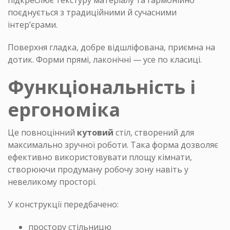
підкреслює текстуру матеріалу та гармонійно
поєднується з традиційними й сучасними
інтер’єрами.
0639909687
Поверхня гладка, добре відшліфована, приємна на
дотик. Форми прямі, лаконічні — усе по класиці.
0951165969
Функціональність і
ергономіка
Це повноцінний
кутовий
стіл, створений для
максимально зручної роботи. Така форма дозволяє
ефективно використовувати площу кімнати,
створюючи продуману робочу зону навіть у
невеликому просторі.
У конструкції передбачено:
простору стільницю