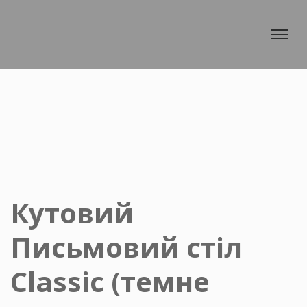
Togg
Як замовити меблі
Кутовий
Відгуки
Письмовий стіл
Кухні на замовлення
Classic (темне